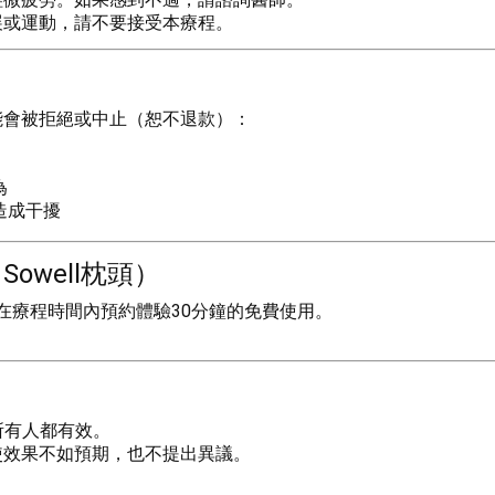
展或運動，請不要接受本療程。
能會被拒絕或中止（恕不退款）：
為
造成干擾
owell枕頭）
頭，可在療程時間內預約體驗30分鐘的免費使用。
對所有人都有效。
使效果不如預期，也不提出異議。