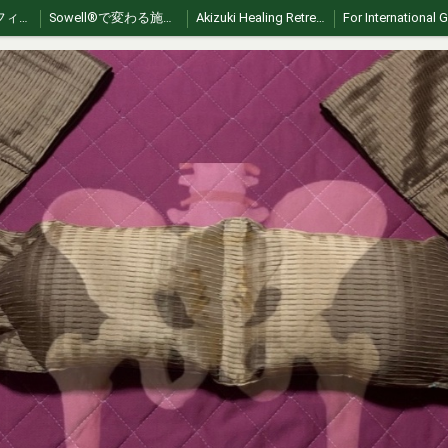
ソエルサポートフィールド
Sowell®︎で変わる施術 | 繋がり、スキルUPする認定講習会
Akizuki Healing Retreat: Authentic Japan Exp
【Sowell】ソエル商標登録治療枕
お問い合わせ
Sowell理論
Sowell®︎therapy（朝倉）
ko🇰🇷｜소웰 스윙 – 부드러운 플렉스 움직임
zh🇨🇳｜Sowell swing（索艾尔轻柔摇摆）
es🇪🇸｜Sowell swing (Balanceo Suave Sowell)
vi 🇻🇳 | Sowell swing (Sowell lắc nhẹ)
Sowell Pillowの作り方
How to Use Sowell Pillow
Sowellist Certification Course Textbook
Where to Experience Sowell® Therapy in Japan
Sowell®︎ Video Gallery｜動画ギャラリー
A Pillow,
Sowell® Therapy – Before Your Session
日本語Sowell®︎施術前注意事項
【English】Sowell® Safety & Etiquette Guide
【Spanish】Sowell® Safety & Etiquette Guide
【French】Sowell® Safety & Etiquette Guide
【Thai】Sowell® Safety & Etiquette Guide
【共通】Sowell®︎の紹介ページ
🇬🇧 EN｜Introduction｜Sowell pillow
🇰🇷 KR｜소개｜Sowell pillow
🇫🇷 FR｜Présentation｜Sowell pillow
🇻🇳 VN｜Giới thiệu｜Sowell pillow
🇹🇭 TH｜แนะนำ｜Sowell pillow
🇰🇷 ko｜Sowell® 테라피란?
🇨🇳zh | 什么是 Sowell® 疗法？
🇪🇸 es | ¿Qué es la terapia Sowell®?
🇻🇳 vi | Liệu pháp Sowell® là gì?
🇯🇵日本でSowell swingが受けられるサロン
Sowell Swing: Gentle Healing in Japan
Stillness 