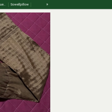
»
For International Guests
Sowellpillow
jp🇯🇵｜Sowell swing（ソエルスイング）
fr🇫🇷 | Sowell swing (Soin de bercement doux)
What is Sowell Therapy?
 A Philosophy
【Korean】Sowell® Safety & Etiquette Guide
【Vietnamese】Sowell® Safety & Etiquette Guide
🇨🇳 CN｜介绍｜Sowell pillow
🇯🇵jp｜Sowellとは？ セルフケアとセラピーの新しいかたち
🇫🇷 fr | Qu’est-ce que la thérapie Sowell® ?
in Akizuki