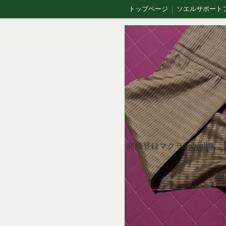
トップページ
大井整骨院
en🇺🇸 | Sowell Swing – Gentle Flex Movement
th 🇹🇭 | Sowell swing (โซเอลสวิง)
What is Sowell Therapy?
ひとつの枕、ひとつの哲学
【Chinese】Sowell® Safety & Etiquette Guide
Yamakara Fried Chicken｜進撃の巨人の故郷・日田のからあげ店
商標登録マクラSowell®︎
🇪🇸 ES｜Introducción｜Sowell pillow
en🇺🇸｜What is Sowell® Therapy?
🇹🇭 th | การบำบัดแบบ Sowell® คืออะไร?