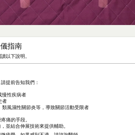
與禮儀指南
閱讀以下說明。
，請提前告知我們：
或慢性疾病者
史者
、類風濕性關節炎等，導致關節活動受限者
治療疼痛的手段。
衡，並結合伸展技術來提供輔助。
輕微疲勞。如果感到不適，請諮詢醫師。