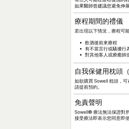
如果醫師曾建議您避免伸
療程期間的禮儀
若出現以下情況，療程可
飲酒後前來療程
有不當言行或騷擾行
對其他客人或療癒師
自我保健用枕頭（S
如欲購買 Sowell 枕
請提前預約。
免責聲明
Sowell® 療法無法保證
接受療法即表示您同意即