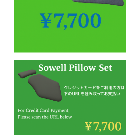
🇯🇵日本でSowell swingが受けられるサロン
Sowell Swing: Gentle Healing in Japan
Stillness in Akizuki