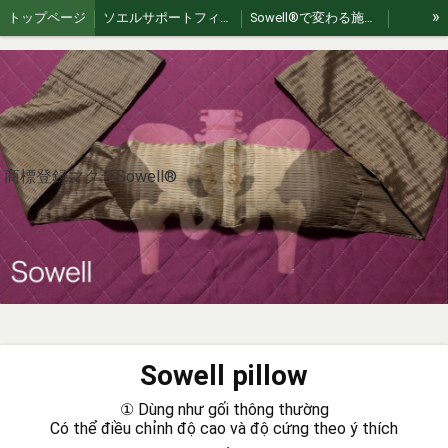
»
トップページ
ソエルサポートフィールド
Sowell®︎で変わる施術 | 繋がり、スキルUPする認定講習会
Akizuki Healing Retreat: Authentic Japan Exp
For International Guests
Sowellpillow
大井整骨院
【Sowell】ソエル商標登録治療枕
お問い合わせ
Sowell理論
Sowell®︎therapy（朝倉）
jp🇯🇵｜Sowell swing（ソエルスイング）
en🇺🇸 | Sowell Swing – Gentle Flex Movement
ko🇰🇷｜소웰 스윙 – 부드러운 플렉스 움직임
商標登録マクラSowell®︎
zh🇨🇳｜Sowell swing（索艾尔轻柔摇摆）
es🇪🇸｜Sowell swing (Balanceo Suave Sowell)
fr🇫🇷 | Sowell swing (Soin de bercement doux)
th 🇹🇭 | Sowell swing (โซเอลสวิง)
vi 🇻🇳 | Sowell swing (Sowell lắc nhẹ)
Sowell Pillowの作り方
How to Use Sowell Pillow
What is Sowell Therapy?
What is Sowell Therapy?
Sowellist Certification Course Textbook
Sowell pillow
Where to Experience Sowell® Therapy in Japan
Sowell®︎ Video Gallery｜動画ギャラリー
① Dùng như gối thông thường
A Pillow, A Philosophy
ひとつの枕、ひとつの哲学
Có thể điều chỉnh độ cao và độ cứng theo ý thích