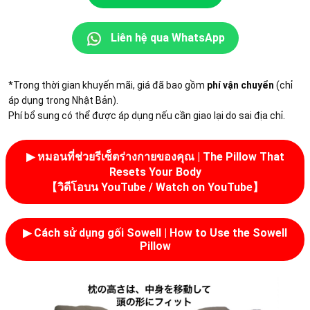
Liên hệ qua WhatsApp
*Trong thời gian khuyến mãi, giá đã bao gồm
phí vận chuyển
(chỉ
áp dụng trong Nhật Bản).
Phí bổ sung có thể được áp dụng nếu cần giao lại do sai địa chỉ.
▶︎ หมอนที่ช่วยรีเซ็ตร่างกายของคุณ | The Pillow That
Resets Your Body
【วิดีโอบน YouTube / Watch on YouTube】
▶︎ Cách sử dụng gối Sowell | How to Use the Sowell
Pillow