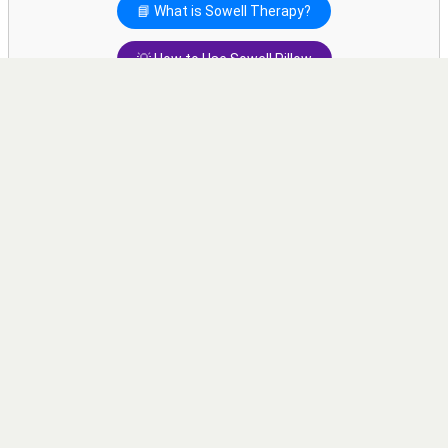
📘 What is Sowell Therapy?
💡 How to Use Sowell Pillow
▶️ Watch Sowell Swing Videos
💬 Contact via WhatsApp
📗 Buy Sowell® Theory Manual (¥3,000)
📸 Instagram [Akizuki Iyashi no Mori]
How to Book
Please visit our Linktree page to book or contact us.