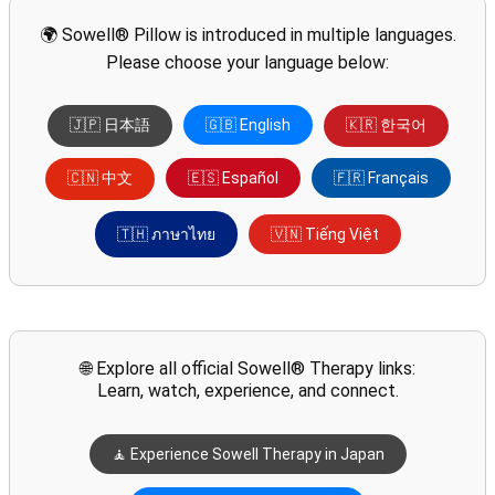
🌍 Sowell® Pillow is introduced in multiple languages.
Please choose your language below:
🇯🇵 日本語
🇬🇧 English
🇰🇷 한국어
🇨🇳 中文
🇪🇸 Español
🇫🇷 Français
🇹🇭 ภาษาไทย
🇻🇳 Tiếng Việt
🌐 Explore all official Sowell® Therapy links:
Learn, watch, experience, and connect.
🧘 Experience Sowell Therapy in Japan