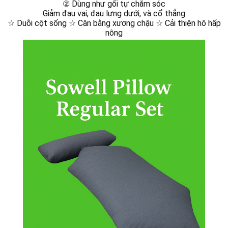
Sowell® Therapy – Before Your Session
日本語Sowell®︎施術前注意事項
② Dùng như gối tự chăm sóc
Giảm đau vai, đau lưng dưới, và cổ thẳng
【English】Sowell® Safety & Etiquette Guide
【Korean】Sowell® Safety & Etiquette Guide
☆ Duỗi cột sống ☆ Cân bằng xương chậu ☆ Cải thiện hô hấp
nông
【Chinese】Sowell® Safety & Etiquette Guide
【Spanish】Sowell® Safety & Etiquette Guide
【French】Sowell® Safety & Etiquette Guide
【Thai】Sowell® Safety & Etiquette Guide
【Vietnamese】Sowell® Safety & Etiquette Guide
Yamakara Fried Chicken｜進撃の巨人の故郷・日田のからあげ店
【共通】Sowell®︎の紹介ページ
🇬🇧 EN｜Introduction｜Sowell pillow
🇰🇷 KR｜소개｜Sowell pillow
🇨🇳 CN｜介绍｜Sowell pillow
🇪🇸 ES｜Introducción｜Sowell pillow
🇫🇷 FR｜Présentation｜Sowell pillow
🇻🇳 VN｜Giới thiệu｜Sowell pillow
🇹🇭 TH｜แนะนำ｜Sowell pillow
🇯🇵jp｜Sowellとは？ セルフケアとセラピーの新しいかたち
en🇺🇸｜What is Sowell® Therapy?
🇰🇷 ko｜Sowell® 테라피란?
🇨🇳zh | 什么是 Sowell® 疗法？
🇪🇸 es | ¿Qué es la terapia Sowell®?
🇫🇷 fr | Qu’est-ce que la thérapie Sowell® ?
🇻🇳 vi | Liệu pháp Sowell® là gì?
🇹🇭 th | การบำบัดแบบ Sowell® คืออะไร?