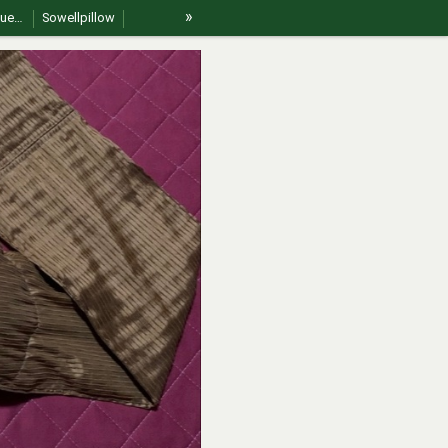
»
For International Guests
Sowellpillow
jp🇯🇵｜Sowell swing（ソエルスイング）
fr🇫🇷 | Sowell swing (Soin de bercement doux)
What is Sowell Therapy?
 A Philosophy
【Korean】Sowell® Safety & Etiquette Guide
【Vietnamese】Sowell® Safety & Etiquette Guide
🇨🇳 CN｜介绍｜Sowell pillow
🇯🇵jp｜Sowellとは？ セルフケアとセラピーの新しいかたち
🇫🇷 fr | Qu’est-ce que la thérapie Sowell® ?
in Akizuki