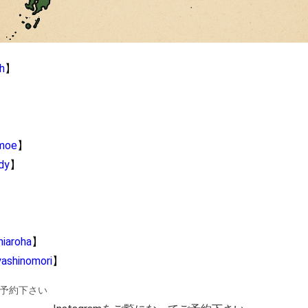
h
】
oe
】
dy
】
miaroha
】
yashinomori
】
てご予約下さい