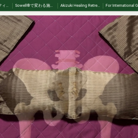
ソエルサポートフィールド
Sowell®︎で変わる施術 | 繋がり、スキルUPする認定講習会
Akizuki Healing Retreat: Authentic Japan Exp
【Sowell】ソエル商標登録治療枕
お問い合わせ
Sowell理論
Sowell®︎therapy（朝倉）
ko🇰🇷｜소웰 스윙 – 부드러운 플렉스 움직임
zh🇨🇳｜Sowell swing（索艾尔轻柔摇摆）
es🇪🇸｜Sowell swing (Balanceo Suave Sowell)
vi 🇻🇳 | Sowell swing (Sowell lắc nhẹ)
Sowell Pillowの作り方
How to Use Sowell Pillow
Sowellist Certification Course Textbook
Where to Experience Sowell® Therapy in Japan
Sowell®︎ Video Gallery｜動画ギャラリー
A Pillow,
Sowell® Therapy – Before Your Session
日本語Sowell®︎施術前注意事項
【English】Sowell® Safety & Etiquette Guide
【Spanish】Sowell® Safety & Etiquette Guide
【French】Sowell® Safety & Etiquette Guide
【Thai】Sowell® Safety & Etiquette Guide
【共通】Sowell®︎の紹介ページ
🇬🇧 EN｜Introduction｜Sowell pillow
🇰🇷 KR｜소개｜Sowell pillow
🇫🇷 FR｜Présentation｜Sowell pillow
🇻🇳 VN｜Giới thiệu｜Sowell pillow
🇹🇭 TH｜แนะนำ｜Sowell pillow
🇰🇷 ko｜Sowell® 테라피란?
🇨🇳zh | 什么是 Sowell® 疗法？
🇪🇸 es | ¿Qué es la terapia Sowell®?
🇻🇳 vi | Liệu pháp Sowell® là gì?
🇯🇵日本でSowell swingが受けられるサロン
Sowell Swing: Gentle Healing in Japan
Stillness 