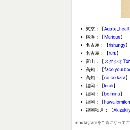
東京：【
Agate_healt
横浜：【
Marique
】
名古屋：【
rishungy
】
名古屋：【
ruru
】
富山：【
スタジオTom
高知：【
face.your.bo
高知：【
co co kara
】
福岡：【
kirali
】
福岡：【
belmina
】
福岡：【
hawailomilo
福岡秋月：【
Akizukii
※Instagramをご覧になっ