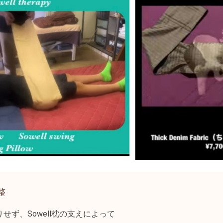
整
せず、Sowell枕の支えによって