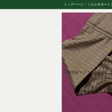
トップページ
大井整骨院
en🇺🇸 | Sowell Swing – Gentle Flex Movement
th 🇹🇭 | Sowell swing (โซเอลสวิง)
What is Sowell Therapy?
ひとつの枕、ひとつの哲学
【Chinese】Sowell® Safety & Etiquette Guide
Yamakara Fried Chicken｜進撃の巨人の故郷・日田のからあげ店
商標登録マクラSowell®︎
🇪🇸 ES｜Introducción｜Sowell pillow
en🇺🇸｜What is Sowell® Therapy?
🇹🇭 th | การบำบัดแบบ Sowell® คืออะไร?